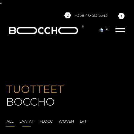
a
+358 40 513 5543
FI
TUOTTEET
BOCCHO
ALL
LAATAT
FLOCC
WOVEN
LVT