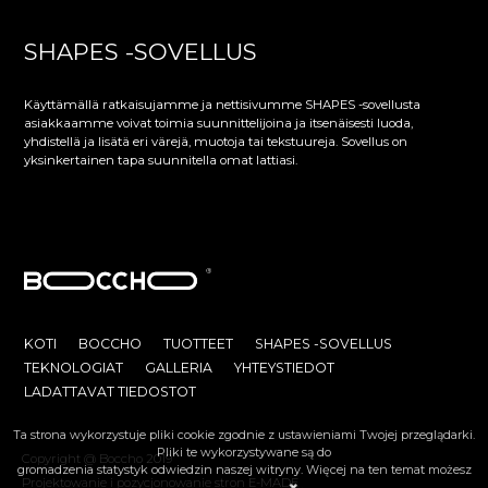
SHAPES
-SOVELLUS
Käyttämällä ratkaisujamme ja nettisivumme SHAPES -sovellusta
asiakkaamme voivat toimia suunnittelijoina ja itsenäisesti luoda,
yhdistellä ja lisätä eri värejä, muotoja tai tekstuureja. Sovellus on
yksinkertainen tapa suunnitella omat lattiasi.
KOTI
BOCCHO
TUOTTEET
SHAPES -SOVELLUS
TEKNOLOGIAT
GALLERIA
YHTEYSTIEDOT
LADATTAVAT TIEDOSTOT
Ta strona wykorzystuje pliki cookie zgodnie z ustawieniami Twojej przeglądarki.
Pliki te wykorzystywane są do
Copyright @ Boccho 2019
gromadzenia statystyk odwiedzin naszej witryny. Więcej na ten temat możesz
Projektowanie i
pozycjonowanie stron E-MADE